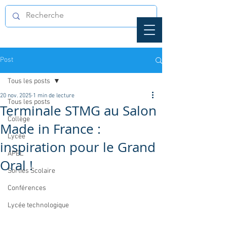
Post
Tous les posts
20 nov. 2025
1 min de lecture
Tous les posts
Terminale STMG au Salon
Collège
Made in France :
Lycée
inspiration pour le Grand
APEL
Oral !
Sorties Scolaire
Conférences
Lycée technologique