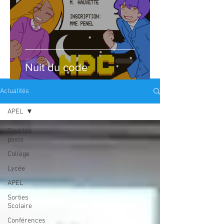
Nuit du code
Actualités
APEL
Tous les
posts
Collège
Lycée
APEL
Sorties
Scolaire
Conférences