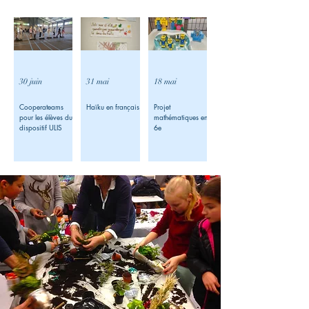
30 juin
31 mai
18 mai
Cooperateams
Haïku en français
Projet
pour les élèves du
mathématiques en
dispositif ULIS
6e