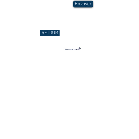
Envoyer
RETOUR
lutte contre
l’intimidation et le
harcèlement