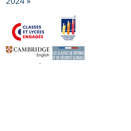
2024 »
lutte contre
l’intimidation et le
harcèlement