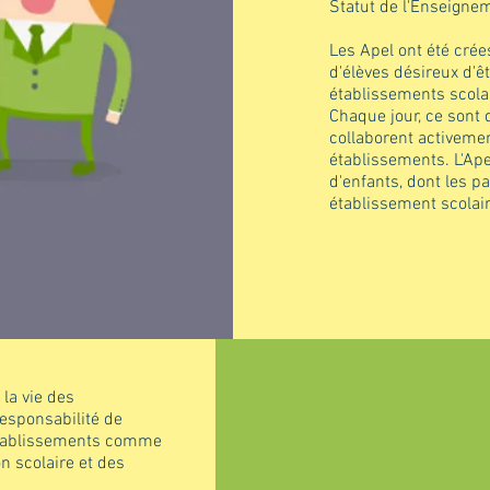
Statut de l'Enseigne
Les Apel ont été crée
d'élèves désireux d'êt
établissements scolai
Chaque jour, ce sont 
collaborent activemen
établissements. L'Ape
d'enfants, dont les p
établissement scolair
la vie des
responsabilité de
 établissements comme
n scolaire et des