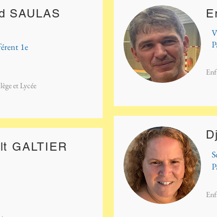
rd SAULAS
E
V
P
férent 1e
Enf
lège et Lycée
D
ult GALTIER
S
P
Enf