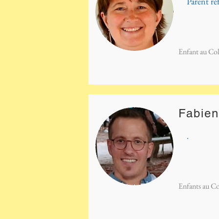
Parent ré
Enfant au Col
Fabie
.
Enfants au C