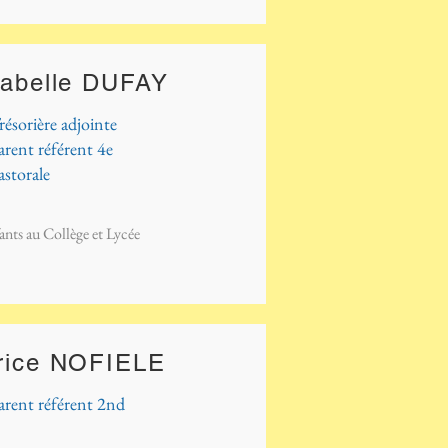
sabelle DUFAY
résorière adjointe
arent référent 4e
astorale
ants au Collège et Lycée
rice NOFIELE
arent référent 2nd