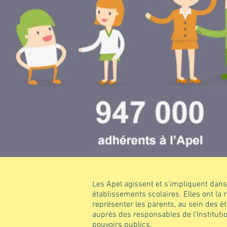
Les Apel agissent et s'impliquent dans 
établissements scolaires. Elles ont la 
représenter les parents, au sein des
auprès des responsables de l'Institutio
pouvoirs publics.