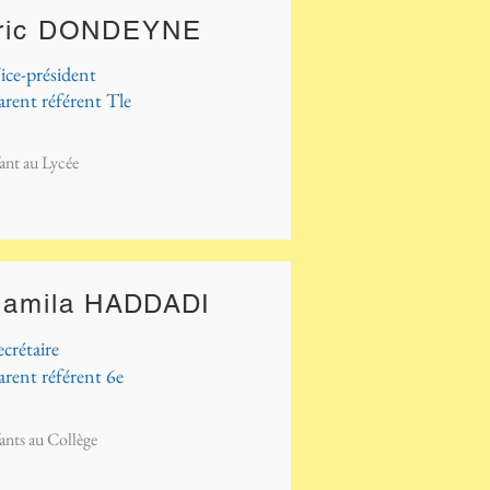
ric DONDEYNE
ice-président
arent référent Tle
ant au Lycée
jamila
HADDADI
ecrétaire
arent référent 6e
ants au Collège