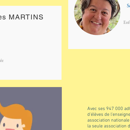
S
es MARTINS
Enf
ée
Avec ses 947 000 adhé
d'élèves de l'enseign
association nationale
la seule association 