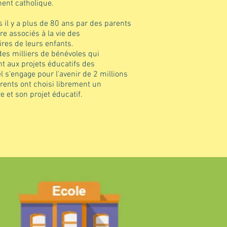
ment catholique.
s il y a plus de 80 ans par des parents
re associés à la vie des
res de leurs enfants.
des milliers de bénévoles qui
t aux projets éducatifs des
l s'engage pour l'avenir de 2 millions
arents ont choisi librement un
e et son projet éducatif.