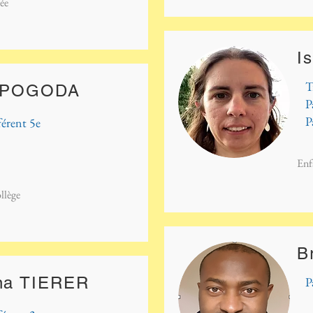
ée
I
T
n POGODA
P
P
férent 5e
Enf
llège
B
ina TIERER
P