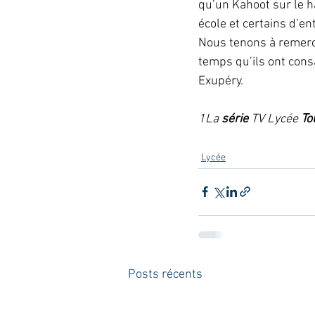
qu’un Kahoot sur le ha
école et certains d’e
Nous tenons à remerci
temps qu’ils ont consa
Exupéry.
1La 
série 
TV Lycée 
To
Lycée
Posts récents