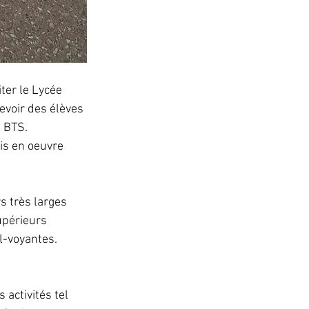
ter le Lycée 
voir des élèves 
u BTS.
is en oeuvre 
 très larges 
upérieurs 
l-voyantes.
activités tel 