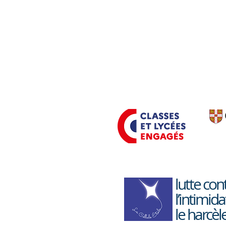
Accueil
Cooperateams pour les
élèves du dispositif ULIS
lutte con
l’intimida
le harcè