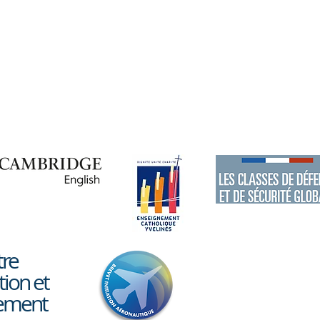
Documents à télécharger
Contact
Théa
Sortie à la médiathèque
avec les STMG
tre
tion et
lement