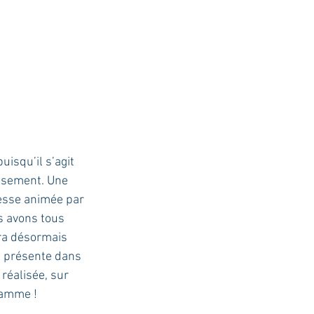
isqu’il s’agit 
ssement. Une 
messe animée par 
s avons tous 
era désormais 
le présente dans 
réalisée, sur 
ramme !