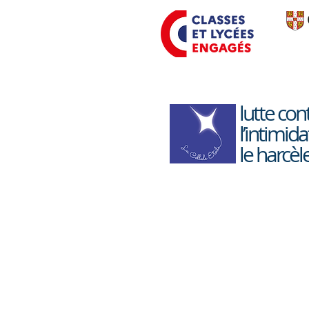
Sortie à la médiathèque
avec les STMG
lutte con
l’intimida
le harcè