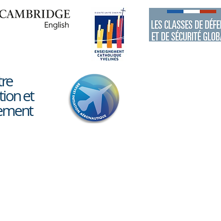
Théatre au lycée
Sort
Toul
tre
tion et
lement
© 2018 par Thierry Fiérin