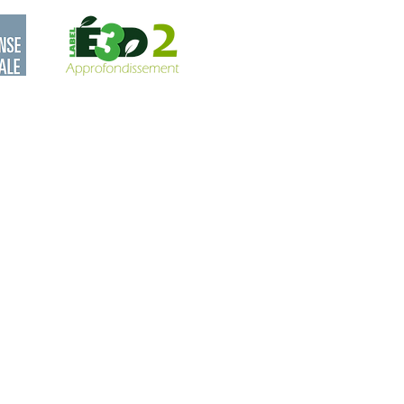
ie des 2e 1 au lycée
ouse Lautrec