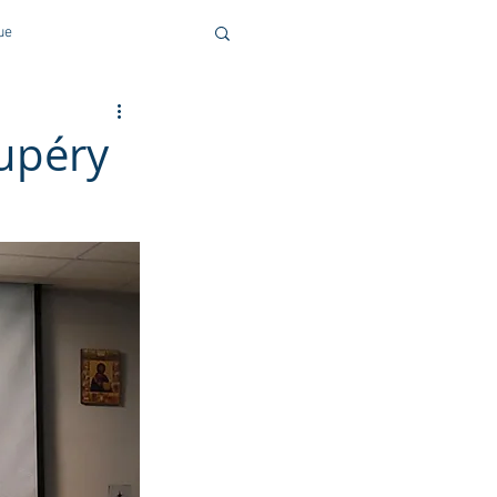
ue
upéry